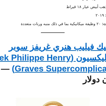
ب أبيض عيار ١٨ قيراط
٢٠١٩
ت:
٢٠ وظيفة ميكانيكية بما في ذلك منبه ورنات متعددة
تيك فيليب هنري غريفز سوبر
كومبليكسيون ( Philippe Henry
Graves Supercomplicat
 دولار