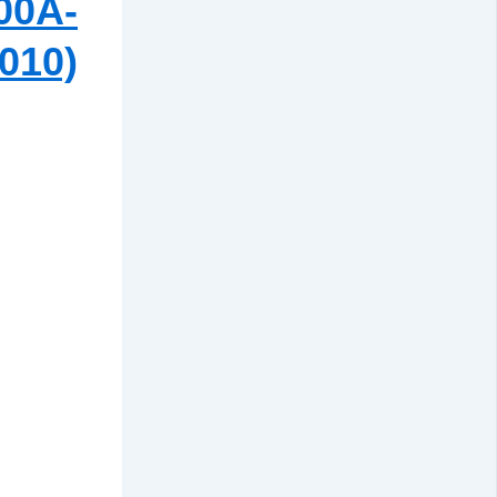
00A-
010)