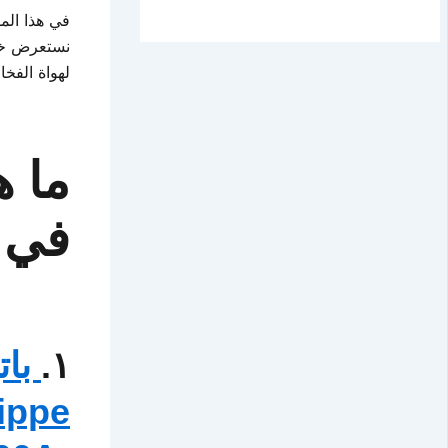
نستعرض خلال
لهواة الفخ
ما 
في ا
١.
بات
ippe