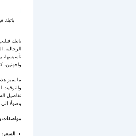
باتيك فيلي
تأسيسها، بي
واجهتين، كل
والتوقيت ا
تفاصيل الس
وصولًا إلى 
مواصفات با
السعر:
٣١ مليون دولار