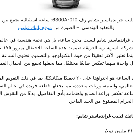
باتيك فيليب جراندماستر تشايم رف 6300A-010: ساعة استثنائية 
والتعقيد الهندسي. – الصورة من
موقع باتيك فيليب
ب غراندماستر شايم ليست مجرد ساعة، بل هي تحفة هندسية في عالم
الرجالية. الش
نما تعتبر الأكثر تعقيدًا من حيث التكنولوجيا والتصميم. تحتوي الساعة
 واحدة منهما تعكس طابعًا مختلفًا، مما يجعلها تجمع بين الجمال العم
ما يميز هذه الساعة هو احتواؤها على ٢٠ تعقيدًا ميكانيكيًا، بما في ذلك التقو
لعالمي، والمنبه، ورنات متعددة، مما يجعلها قطعة فريدة في عالم ال
اعة تعكس براعة الصانع واهتمامه بأدق التفاصيل، بدءًا من النقوش ال
الحزام المصنوع من الجلد الفاخر.
تيك فيليب غراندماستر شايم: