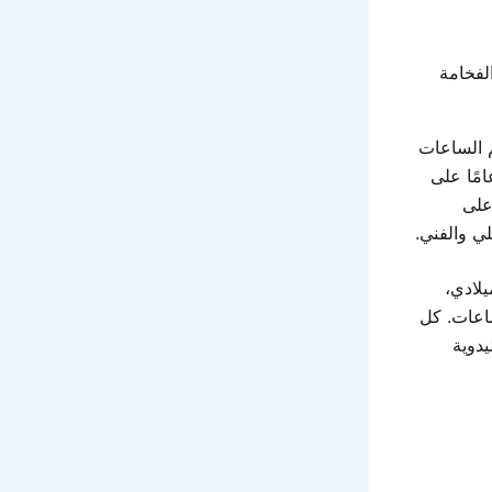
تجمع بين الفخامة
 الساعات
ركة السويسرية العريقة صممت هذه الساعة للاحتفال بمرور ١٧٥ عامًا على
 على
لي والفني.
يم الميلادي،
ساعات. كل
يدوية