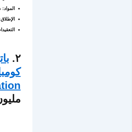
المواد:
ذه
الإطلاق:
التعقيدا
٢.
با
ion)
مليون