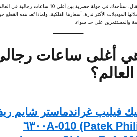
في هذا المقال، سنأخذك في جولة حصرية بين أغلى 10 ساعات رجالية في الع
ها الموديلات الأكثر ندرة، أسعارها الفلكية، ولماذا تُعد هذه القطع خيارً
امة والمستثمرين على حد سواء.
هي أغلى ساعات رجالي
لعالم؟
يك فيليب غراندماستر شايم ري
٦٣٠٠A-010 (Patek Phil