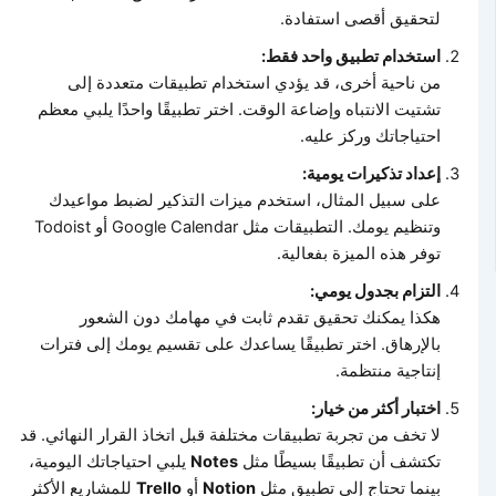
لتحقيق أقصى استفادة.
استخدام تطبيق واحد فقط:
من ناحية أخرى، قد يؤدي استخدام تطبيقات متعددة إلى
تشتيت الانتباه وإضاعة الوقت. اختر تطبيقًا واحدًا يلبي معظم
احتياجاتك وركز عليه.
إعداد تذكيرات يومية:
على سبيل المثال، استخدم ميزات التذكير لضبط مواعيدك
وتنظيم يومك. التطبيقات مثل Google Calendar أو Todoist
توفر هذه الميزة بفعالية.
التزام بجدول يومي:
هكذا يمكنك تحقيق تقدم ثابت في مهامك دون الشعور
بالإرهاق. اختر تطبيقًا يساعدك على تقسيم يومك إلى فترات
إنتاجية منتظمة.
اختبار أكثر من خيار:
لا تخف من تجربة تطبيقات مختلفة قبل اتخاذ القرار النهائي. قد
تكتشف أن تطبيقًا بسيطًا مثل
Notes
يلبي احتياجاتك اليومية،
بينما تحتاج إلى تطبيق مثل
Notion
أو
Trello
للمشاريع الأكثر