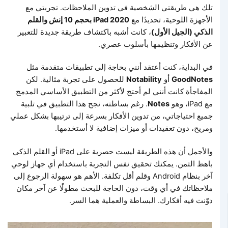
تلك هي طريقتي الشخصية في تدوين الملاحظات. تجربتي مع
الأجهزة اللوحية، تحديدًا مع
iPad 2020 بحجم 10 إنش والقلم
الذكي (الجيل الأول)
، كانت أشبه باكتشاف طريقة جديدة للتعبير
عن الأفكار وتنظيمها بأسلوب عصري.
في البداية، كنت أعتقد أنني بحاجة إلى تطبيقات متقدمة مثل
GoodNotes
أو
Notability
للحصول على تجربة مثالية. لكن
المفاجأة كانت أنني لم أحتج لأكثر من التطبيق الأساسي المدمج
مع iPad، وهو
Notes
. رغم بساطته، نجح هذا التطبيق في تلبية
جميع احتياجاتي، من تدوين الأفكار بسرعة إلى ترتيبها بشكل عملي
ومريح، دون تعقيدات أو ميزات إضافية لا أستخدمها.
والأجمل أن هذه الطريقة ليست حصرية على iPad أو القلم الذكي
باهظ الثمن. يمكنك تحقيق نفس التجربة باستخدام أي جهاز لوحي
آخر بنظام Android وقلم أقل تكلفة. الأهم هو سهولة الرجوع إلى
ملاحظاتك في أي وقت، دون الحاجة للبحث مطولًا عن آخر مكان
دوّنت فيه أفكارك. البساطة والعملية هما السر.