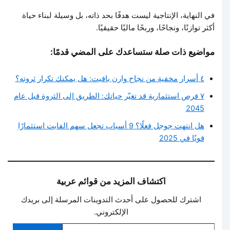
في النهاية، الإنتاجية ليست هدفًا بحد ذاته، بل وسيلة لبناء حياة
أكثر توازنًا، ونجاحًا، وربحًا ماليًا حقيقيًا.
مواضيع ذات صلة ستساعدك على المضي قدمًا:
٤ أسرار مخفية من نجاح وارن بافيت: هل يمكنك تكرار ثروته؟
٧ فرص استثمارية قد تغيّر حياتك: الطريق إلى الثروة قبل عام
2045
هل انتهت جوجل فعلًا؟ 9 أسباب تجعل سهم الفابت استثمارًا
قويًا في 2025
اكتشاف المزيد من قوائم عربية
اشترك للحصول على أحدث التدوينات المرسلة إلى بريدك
الإلكتروني.
كتابة