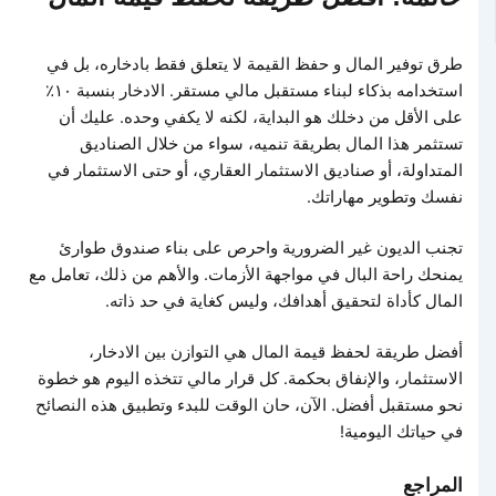
طرق توفير المال و حفظ القيمة لا يتعلق فقط بادخاره، بل في
استخدامه بذكاء لبناء مستقبل مالي مستقر. الادخار بنسبة ١٠٪
على الأقل من دخلك هو البداية، لكنه لا يكفي وحده. عليك أن
تستثمر هذا المال بطريقة تنميه، سواء من خلال الصناديق
المتداولة، أو صناديق الاستثمار العقاري، أو حتى الاستثمار في
نفسك وتطوير مهاراتك.
تجنب الديون غير الضرورية واحرص على بناء صندوق طوارئ
يمنحك راحة البال في مواجهة الأزمات. والأهم من ذلك، تعامل مع
المال كأداة لتحقيق أهدافك، وليس كغاية في حد ذاته.
أفضل طريقة لحفظ قيمة المال هي التوازن بين الادخار،
الاستثمار، والإنفاق بحكمة. كل قرار مالي تتخذه اليوم هو خطوة
نحو مستقبل أفضل. الآن، حان الوقت للبدء وتطبيق هذه النصائح
في حياتك اليومية!
المراجع