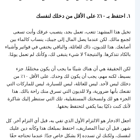
١. احتفظ بـ ١٠٪ على الأقل من دخلك لنفسك
تخيل هذا المشهد: تتعب، تعمل بجد، يتصبب عرقك وأنت تسعى
لجمع مالك. لكن عندما يصل المال إلى جيبك، ينساب كالماء بين
أصابعك. هذا للديون، ذاك للعائلة، والباقي يختفي في فواتير وأشياء
بالكاد تتذكرها. والنتيجة؟ لا شيء يتبقى لك، وكأنك لم تعمل يومًا.
لكن الحقيقة هي أن هناك شيئًا ما يجب أن يكون مختلفًا. جزء
بسيط، لكنه مهم، يجب أن يكون لك وحدك. على الأقل ١٠٪ من
دخلك ليس لأحد. ليس للعائلة، ليس للسيارة، ليس للماركات التي
تقنعك بأنها ضرورية، ولا للديون التي تسرق منك راحة بالك. هذا
الجزء هو لك ولنسختك المستقبلية، تلك التي ستنظر إليك شاكرة
لأنك كنت ذكيًا بما يكفي لتحتفظ بحقها.
اجعل الادخار هو الالتزام الأول الذي تفي به، قبل أي التزام آخر. كل
شهر، قبل أن تبدأ المصاريف، احتفظ بمبلغك هذا وكأنه دين عليك
لنفسك، ولكنك لن تسدده إلا بشكل خاص جدًا: عندما تحتاجه حقًا