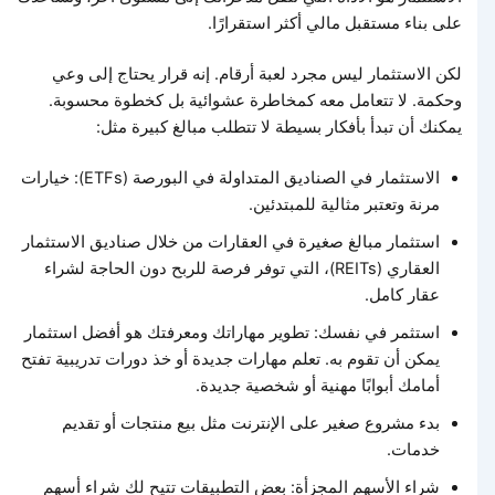
على بناء مستقبل مالي أكثر استقرارًا.
لكن الاستثمار ليس مجرد لعبة أرقام. إنه قرار يحتاج إلى وعي
وحكمة. لا تتعامل معه كمخاطرة عشوائية بل كخطوة محسوبة.
يمكنك أن تبدأ بأفكار بسيطة لا تتطلب مبالغ كبيرة مثل:
الاستثمار في الصناديق المتداولة في البورصة (ETFs): خيارات
مرنة وتعتبر مثالية للمبتدئين.
استثمار مبالغ صغيرة في العقارات من خلال صناديق الاستثمار
العقاري (REITs)، التي توفر فرصة للربح دون الحاجة لشراء
عقار كامل.
استثمر في نفسك: تطوير مهاراتك ومعرفتك هو أفضل استثمار
يمكن أن تقوم به. تعلم مهارات جديدة أو خذ دورات تدريبية تفتح
أمامك أبوابًا مهنية أو شخصية جديدة.
بدء مشروع صغير على الإنترنت مثل بيع منتجات أو تقديم
خدمات.
شراء الأسهم المجزأة: بعض التطبيقات تتيح لك شراء أسهم