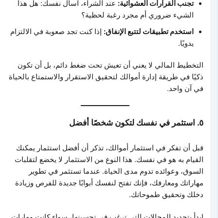
تجنب القرارات العشوائية:
عند الشراء، اسأل نفسك: هل هذا
الشيء ضروري أم مجرد رغبة لحظية؟
استخدم تطبيقات لتتبع الإنفاق:
إذا كنت تجد صعوبة في الالتزام
يدويًا.
التخطيط المالي لا يعني أن تعيش تحت ضغط دائم، بل أن تكون
ذكيًا في طريقة إدارة أموالك لتحقيق الاستقرار والاستمتاع بالحياة
في آن واحد.
٥. استثمر في نفسك لتكون شخصًا أفضل
قبل أن تفكر في استثمار أموالك، تذكر أن أفضل استثمار يمكنك
القيام به هو في نفسك. هذا النوع من الاستثمار لا يخضع لتقلبات
السوق، وعوائده تدوم مدى الحياة. عندما تستثمر في تطوير
مهاراتك ومعارفك، فإنك تفتح لنفسك أبوابًا جديدة للفرص وزيادة
دخلك وتحقيق طموحاتك.
ابدأ بتحديد المجالات التي ترغب في تحسينها، سواء كانت مهارات