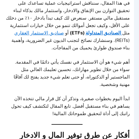
في هذا المقال، سنناقش استراتيجيات عملية تساعدك على
تحقيق التوازن بين الإنفاق والادخار، واستثمار مالك بذكاء لبناء
مستقبل مالي مستقر. سنعرض لك كيف تبدأ بادخار ١٠٪ من دخلك
على الأقل، وكيف تجعل أموالك تنمو من خلال خيارات استثمارية
مثل
الصناديق المتداولة
(ETFs)
أو
صناديق الاستثمار العقاري
(REITs). وسنشارك نصائح لتجنب الديون غير الضرورية، وأهمية
بناء صندوق طوارئ يحميك من المفاجآت.
أهم شيء هو أن الاستثمار في نفسك يأتي دائمًا في المقدمة.
سواء من خلال تطوير مهاراتك، تحسين تعليمك العالي مثل
الماجستير أو الدكتوراه، أو حتى تعلم شيء جديد يفتح لك آفاقًا
مهنية وشخصية.
ابدأ اليوم بخطوات صغيرة، وتذكر أن كل قرار مالي تتخذه الآن
يساهم في بناء مستقبل أفضل. تابع المقال لتكتشف كيف تحول
راتبك إلى أداة لتحقيق طموحاتك المالية!
أفكار عن طرق توفير المال
و
الادخار