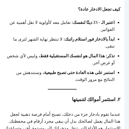
كيف تجعل الادخار عادة؟
اعتبر الـ ١٠٪ دينًا لنفسك:
تعامل معه كأولوية لا تقل أهمية عن
الفواتير.
ابدأ بالادخار فور استلام راتبك:
لا تنتظر نهاية الشهر لترى ما
تبقى.
تذكر: هذا المال هو لنفسك المستقبلية فقط،
وليس لأي شخص
أو غرض آخر.
استمر على هذه العادة حتى تصبح طبيعية،
وستندهش من
النتائج مع مرور الوقت.
٢. استثمر أموالك لتنميتها
عندما تقوم بادخار جزء من دخلك، تصبح أمام فرصة ذهبية لجعل
هذا المال يعمل لصالحك بدل أن يبقى مجرد أرقام في محفظتك.
الاستثمار هو الأداة التي تنقل مدخراتك إلى مستوى آخر، وتساعدك