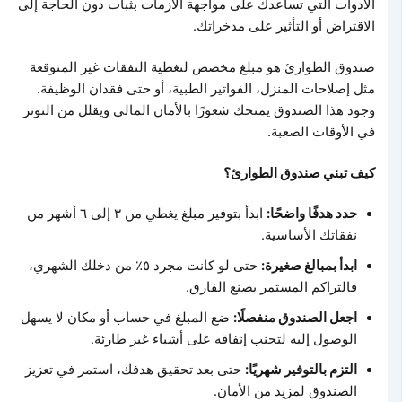
الأدوات التي تساعدك على مواجهة الأزمات بثبات دون الحاجة إلى
الاقتراض أو التأثير على مدخراتك.
صندوق الطوارئ هو مبلغ مخصص لتغطية النفقات غير المتوقعة
مثل إصلاحات المنزل، الفواتير الطبية، أو حتى فقدان الوظيفة.
وجود هذا الصندوق يمنحك شعورًا بالأمان المالي ويقلل من التوتر
في الأوقات الصعبة.
كيف تبني صندوق الطوارئ؟
حدد هدفًا واضحًا:
ابدأ بتوفير مبلغ يغطي من ٣ إلى ٦ أشهر من
نفقاتك الأساسية.
ابدأ بمبالغ صغيرة:
حتى لو كانت مجرد ٥٪ من دخلك الشهري،
فالتراكم المستمر يصنع الفارق.
اجعل الصندوق منفصلًا:
ضع المبلغ في حساب أو مكان لا يسهل
الوصول إليه لتجنب إنفاقه على أشياء غير طارئة.
التزم بالتوفير شهريًا:
حتى بعد تحقيق هدفك، استمر في تعزيز
الصندوق لمزيد من الأمان.