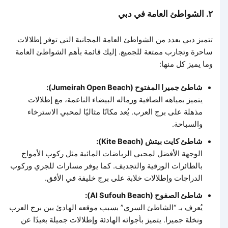
٢. الشواطئ العامة في دبي
تتميز دبي بعدد من الشواطئ العامة المجانية التي توفر إطلالات
ساحرة وتجارب ممتعة للجميع. إليك قائمة بأهم الشواطئ العامة
وما يميز كل منها:
شاطئ جميرا المفتوح (Jumeirah Open Beach):
يتميز بمياهه الصافية ورماله البيضاء الناعمة، مع إطلالات
مذهلة على برج العرب. يُعد مكانًا مثاليًا لمحبي الاسترخاء
والسباحة.
شاطئ كايت بيتش (Kite Beach):
الوجهة الأفضل لمحبي الرياضات المائية مثل ركوب الأمواج
بالطائرات الورقية والتجديف. كما يوفر مسارات للجري وركوب
الدراجات وإطلالات خلابة على برج خليفة في الأفق.
شاطئ الصفوح (Al Sufouh Beach):
يُعرف بـ “الشاطئ السري” بسبب موقعه الهادئ بين برج العرب
ونخلة جميرا. يتميز بأجوائه الهادئة وإطلالات جميلة بعيدًا عن