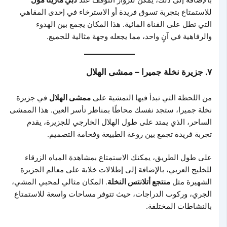
للاستمتاع بتجربة تسوق فريدة أو الاسترخاء في إحدى المقاهي
التي تطل على القناة المائية. هذا المكان يجمع بين الهدوء
والرفاهية في آنٍ واحد، مما يجعله وجهة مثالية للجميع.
٧. جزيرة نخلة جميرا – ممشى الهلال
من اللحظة التي تبدأ فيها التمشية على
ممشى الهلال
في جزيرة
نخلة جميرا، ستجد نفسك محاطًا بمناظر تأسر العين. هذا الممشى
الساحر، الذي يمتد على طول الهلال الخارجي للجزيرة، يقدم
تجربة فريدة تجمع بين روعة الطبيعة وفخامة التصميم.
على طول الطريق، يمكنك الاستمتاع بمشاهدة المياه الزرقاء
للخليج العربي، بالإضافة إلى إطلالات خلابة على معالم الجزيرة
الشهيرة مثل
منتجع أتلانتس النخلة
. المكان مثالي لمحبي المشي،
الجري، وركوب الدراجات، حيث تتوفر مساحات واسعة للاستمتاع
بالنشاطات المختلفة.