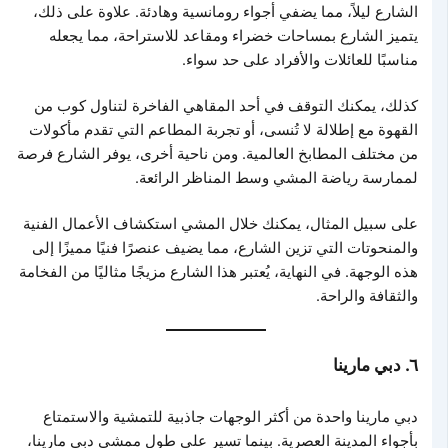
الشارع ليلاً، مما يضفي أجواء رومانسية وهادئة. علاوة على ذلك،
يتميز الشارع بمساحات خضراء ومقاعد للاستراحة، مما يجعله
مناسبًا للعائلات والأفراد على حد سواء.
كذلك، يمكنك التوقف في أحد المقاهي الفاخرة لتناول كوب من
القهوة مع إطلالة لا تُنسى، أو تجربة المطاعم التي تقدم مأكولات
من مختلف المطابخ العالمية. ومن ناحية أخرى، يوفر الشارع فرصة
لممارسة رياضة المشي وسط المناظر الرائعة.
على سبيل المثال، يمكنك خلال المشي استكشاف الأعمال الفنية
والمنحوتات التي تزين الشارع، مما يضيف عنصرًا فنيًا مميزًا إلى
هذه الوجهة. في النهاية، يُعتبر هذا الشارع مزيجًا مثاليًا من الفخامة
والثقافة والراحة.
٦. دبي مارينا
دبي مارينا واحدة من أكثر الوجهات جاذبية للتمشية والاستمتاع
بأجواء المدينة العصرية. بينما تسير على طول ممشى دبي مارينا،