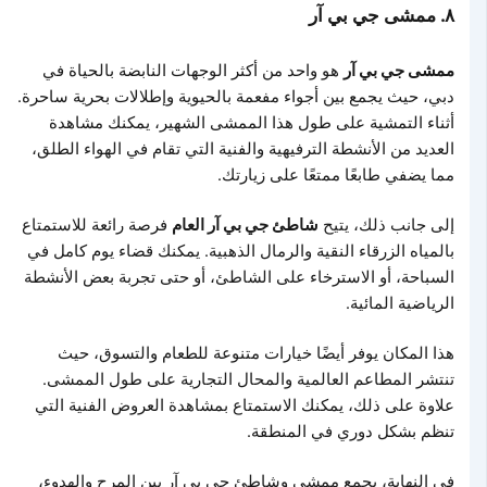
٨. ممشى جي بي آر
ممشى جي بي آر
هو واحد من أكثر الوجهات النابضة بالحياة في
دبي، حيث يجمع بين أجواء مفعمة بالحيوية وإطلالات بحرية ساحرة.
أثناء التمشية على طول هذا الممشى الشهير، يمكنك مشاهدة
العديد من الأنشطة الترفيهية والفنية التي تقام في الهواء الطلق،
مما يضفي طابعًا ممتعًا على زيارتك.
إلى جانب ذلك، يتيح
شاطئ جي بي آر العام
فرصة رائعة للاستمتاع
بالمياه الزرقاء النقية والرمال الذهبية. يمكنك قضاء يوم كامل في
السباحة، أو الاسترخاء على الشاطئ، أو حتى تجربة بعض الأنشطة
الرياضية المائية.
هذا المكان يوفر أيضًا خيارات متنوعة للطعام والتسوق، حيث
تنتشر المطاعم العالمية والمحال التجارية على طول الممشى.
علاوة على ذلك، يمكنك الاستمتاع بمشاهدة العروض الفنية التي
تنظم بشكل دوري في المنطقة.
في النهاية، يجمع ممشى وشاطئ جي بي آر بين المرح والهدوء،