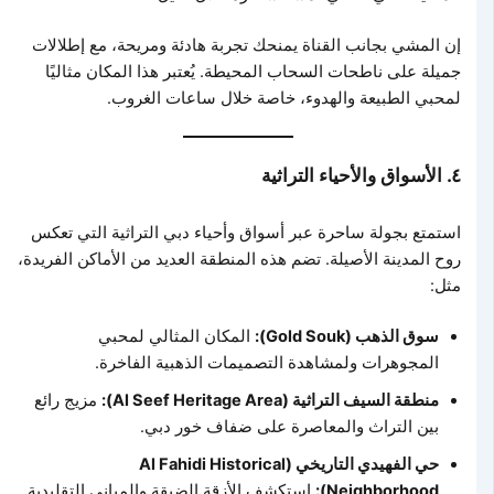
إن المشي بجانب القناة يمنحك تجربة هادئة ومريحة، مع إطلالات
جميلة على ناطحات السحاب المحيطة. يُعتبر هذا المكان مثاليًا
لمحبي الطبيعة والهدوء، خاصة خلال ساعات الغروب.
٤. الأسواق والأحياء التراثية
استمتع بجولة ساحرة عبر أسواق وأحياء دبي التراثية التي تعكس
روح المدينة الأصيلة. تضم هذه المنطقة العديد من الأماكن الفريدة،
مثل:
سوق الذهب (Gold Souk):
المكان المثالي لمحبي
المجوهرات ولمشاهدة التصميمات الذهبية الفاخرة.
منطقة السيف التراثية (Al Seef Heritage Area):
مزيج رائع
بين التراث والمعاصرة على ضفاف خور دبي.
حي الفهيدي التاريخي (Al Fahidi Historical
Neighborhood):
استكشف الأزقة الضيقة والمباني التقليدية