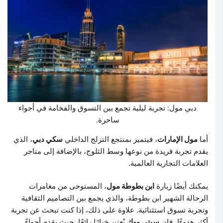
دبي مول: تجربة ليلية تجمع بين التسوق والفخامة في أجواء
ساحرة.
أما
مول الإمارات
، فيتميز بمنتجع التزلج الداخلي
سكي دبي
، الذي
يقدم تجربة فريدة من نوعها وسط الثلوج، بالإضافة إلى متاجر
العلامات التجارية العالمية.
يمكنك أيضًا زيارة
ابن بطوطة مول
، المستوحى من مغامرات
الرحالة الشهير ابن بطوطة، والذي يجمع بين التصاميم الثقافية
وتجربة تسوق استثنائية. علاوة على ذلك، إذا كنت تبحث عن تجربة
أكثر هدوءًا، فإن
سيتي ووك
يُعتبر خيارًا رائعًا، حيث يقدم أجواءً