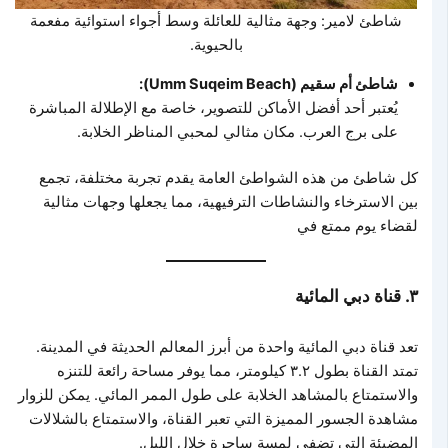
شاطئ لامير: وجهة مثالية للعائلة وسط أجواء استوائية مفعمة
بالحيوية.
شاطئ أم سقيم (Umm Suqeim Beach):
يُعتبر أحد أفضل الأماكن للتصوير، خاصة مع الإطلالة المباشرة
على برج العرب. مكان مثالي لمحبي المناظر الخلابة.
كل شاطئ من هذه الشواطئ العامة يقدم تجربة مختلفة، تجمع
بين الاسترخاء والنشاطات الترفيهية، مما يجعلها وجهات مثالية
لقضاء يوم ممتع في
٣. قناة دبي المائية
تعد قناة دبي المائية واحدة من أبرز المعالم الحديثة في المدينة.
تمتد القناة بطول ٣.٢ كيلومتر، مما يوفر مساحة رائعة للتنزه
والاستمتاع بالمشاهد الخلابة على طول الممر المائي. يمكن للزوار
مشاهدة الجسور المميزة التي تعبر القناة، والاستمتاع بالشلالات
المضيئة التي تضفي لمسة ساحرة خلال الليل.