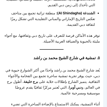
التي تأخذك إلى زمن دبي القديم.
الشندغة (Al Shindagha):
منطقة تراثية تجمع بين متاحف
تعكس التاريخ الإماراتي والمباني التقليدية التي تشكل رمزًا
لثقافة دبي القديمة.
توفر هذه الأماكن فرصة للتعرف على تاريخ دبي وثقافتها، مع أجواء
مليئة بالحيوية والضيافة العربية الأصيلة.
٥. تمشية في شارع الشيخ محمد بن راشد
يُعد شارع الشيخ محمد بن راشد واحدًا من أكثر الشوارع حيوية في
دبي، حيث يوفر تجربة تمشية ساحرة تجمع بين الفخامة والأجواء
الثقافية. يتميز الشارع بإطلالات خلابة على
برج خليفة
، أطول برج
في العالم، و
دبي أوبرا
، التي تُعتبر مركزًا ثقافيًا يقدم عروضًا
موسيقية ومسرحية عالمية.
أثناء التمشية، يمكنك الاستمتاع بالإضاءة الساحرة التي تضيء