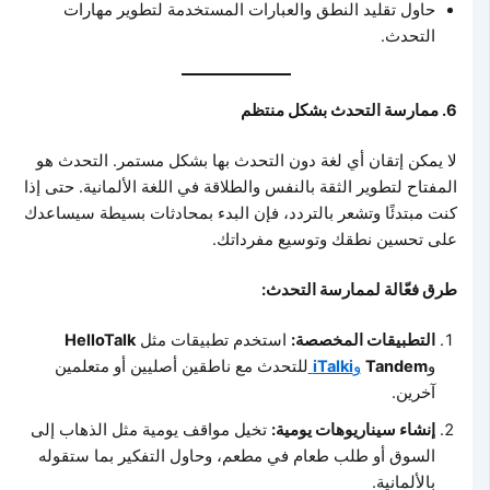
حاول تقليد النطق والعبارات المستخدمة لتطوير مهارات
التحدث.
6. ممارسة التحدث بشكل منتظم
لا يمكن إتقان أي لغة دون التحدث بها بشكل مستمر. التحدث هو
المفتاح لتطوير الثقة بالنفس والطلاقة في اللغة الألمانية. حتى إذا
كنت مبتدئًا وتشعر بالتردد، فإن البدء بمحادثات بسيطة سيساعدك
على تحسين نطقك وتوسيع مفرداتك.
طرق فعّالة لممارسة التحدث:
التطبيقات المخصصة:
استخدم تطبيقات مثل
HelloTalk
و
Tandem
و
iTalki
للتحدث مع ناطقين أصليين أو متعلمين
آخرين.
إنشاء سيناريوهات يومية:
تخيل مواقف يومية مثل الذهاب إلى
السوق أو طلب طعام في مطعم، وحاول التفكير بما ستقوله
بالألمانية.