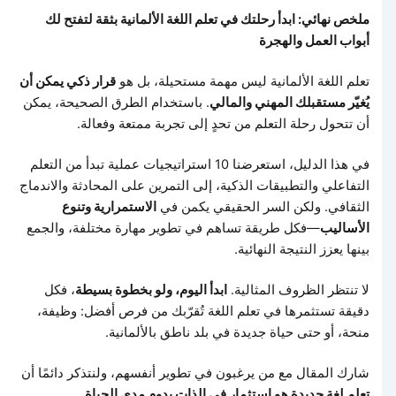
ملخص نهائي: ابدأ رحلتك في تعلم اللغة الألمانية بثقة لتفتح لك
أبواب العمل والهجرة
تعلم اللغة الألمانية ليس مهمة مستحيلة، بل هو
قرار ذكي يمكن أن
يُغيّر مستقبلك المهني والمالي
. باستخدام الطرق الصحيحة، يمكن
أن تتحول رحلة التعلم من تحدٍ إلى تجربة ممتعة وفعالة.
في هذا الدليل، استعرضنا 10 استراتيجيات عملية تبدأ من التعلم
التفاعلي والتطبيقات الذكية، إلى التمرين على المحادثة والاندماج
الثقافي. ولكن السر الحقيقي يكمن في
الاستمرارية وتنوع
الأساليب
—فكل طريقة تساهم في تطوير مهارة مختلفة، والجمع
بينها يعزز النتيجة النهائية.
لا تنتظر الظروف المثالية.
ابدأ اليوم، ولو بخطوة بسيطة
، فكل
دقيقة تستثمرها في تعلم اللغة تُقرّبك من فرص أفضل: وظيفة،
منحة، أو حتى حياة جديدة في بلد ناطق بالألمانية.
شارك المقال مع من يرغبون في تطوير أنفسهم، ولنتذكر دائمًا أن
تعلم لغة جديدة هو استثمار في الذات يدوم مدى الحياة
.