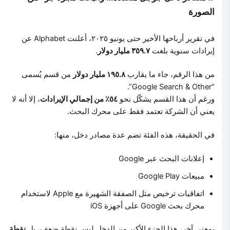
الصورة
في تقرير أرباحها الأخير حتى يونيو ٢٠٢٥، أعلنت Alphabet عن
إيرادات سنوية بلغت
٣٥٩.٧ مليار دولار
.
من هذا الرقم، جاء ما يقارب
١٩٥.٨ مليار دولار
من قسم يُسمى
“Google Search & Other”.
ورغم أن هذا القسم يشكّل نحو
٥٤٪ من إجمالي الإيرادات
، إلا أنه لا
يعني أن الشركة تعتمد فقط على محرك البحث.
في الحقيقة، هذه الفئة تضم عدة مصادر دخل، منها:
إعلانات البحث عبر Google
مبيعات Google Play
اتفاقيات ترخيص مثل الصفقة الشهيرة مع Apple لاستخدام
محرك بحث Google على أجهزة iOS
بمعنى آخر، هذا الجزء الأكبر من الدخل ليس نقطة ضعف، بل
نقطة