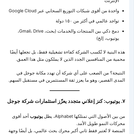
الإنترنت
واحدة من أقوى شبكات التوزيع السحابي عبر Google Cloud
تواجد عالمي في أكثر من ١٥٠ دولة
دمج ذكي بين المنتجات والخدمات (بحث، Gmail، Drive،
يوتيوب، إلخ)
هذه البنية لا تُكسب الشركة كفاءة تشغيلية فقط، بل تجعلها أيضًا
محمية من المنافسين الجدد الذين لا يملكون مثل هذا العمق.
النتيجة؟ من الصعب على أي شركة أن تهدد مكانة جوجل في
المدى القصير، وهو ما يعزز ثقة المستثمرين في مستقبل السهم.
٧. يوتيوب: كنز إعلاني متجدد يعزّز استثمارات شركة جوجل
من بين الأصول التي تمتلكها Alphabet، يظل
يوتيوب
أحد أقوى
محركات النمو طويل الأمد.
المنصة لا تُعتبر فقط ثاني أكبر محرك بحث عالمي، بل أيضًا وجهة