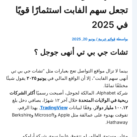
تجعل سهم الفابت استثمارًا قويًا
في 2025
بواسطة
قوائم عربية
/
يونيو 20, 2025
تشات جي بي تي أنهى جوجل ؟
بينما لا تزال مواقع التواصل تعج بعبارات مثل “تشات جي بي تي
أنهى سهم الفابت”، إلا أن الواقع المالي في
يونيو ٢٠٢٥
يقول شيئًا
مختلفًا تمامًا.
شركة Alphabet، المالكة لجوجل، أصبحت رسميًا
أكثر الشركات
ربحية في الولايات المتحدة
خلال آخر ١٢ شهرًا، بصافي دخل بلغ
١٠٠.١٢ مليار دولار
، وفقًا لبيانات
TradingView
. بهذا الرقم،
تفوقت بهدوء على عمالقة مثل Apple وMicrosoft وBerkshire
Hathaway.
وعلى مستوى العالم، لم تتفوق عليها سوى شركة أرامكو