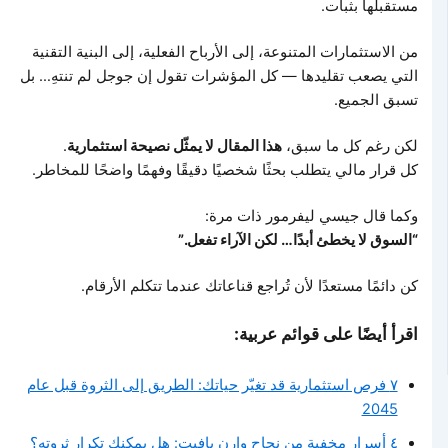
مستقبلها بثبات.
من الاستثمارات المتنوعة، إلى الأرباح الفعلية، إلى البنية التقنية
التي يصعب تقليدها — كل المؤشرات تقول إن جوجل لم تنتهِ… بل
تسبق الجميع.
لكن رغم كل ما سبق،
هذا المقال لا يمثّل نصيحة استثمارية
.
كل قرار مالي يتطلب بحثًا شخصيًا دقيقًا وفهمًا واضحًا للمخاطر.
وكما قال جيسي ليفرمور ذات مرة:
“السوق لا يخطئ أبدًا… لكن الآراء تفعل.”
كن دائمًا مستعدًا لأن تُراجع قناعاتك عندما تتكلم الأرقام.
اقرأ أيضًا على قوائم عربية:
٧ فرص استثمارية قد تغيّر حياتك: الطريق إلى الثروة قبل عام
2045
٤ أسرار مخفية من نجاح وارن بافيت: هل يمكنك تكرار ثروته؟