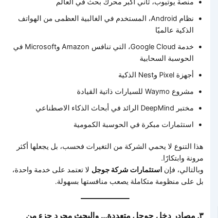
منصة يوتيوب، ثاني أكبر محرك بحث في العالم
نظام Android، المستخدم في الغالبية العظمى من الهواتف
الذكية عالميًا
خدمة Google Cloud، التي تنافس Amazon وMicrosoft في
الحوسبة السحابية
أجهزة Pixel وNest الذكية
مشروع Waymo للسيارات ذاتية القيادة
مختبر DeepMind الرائد في أبحاث الذكاء الاصطناعي
استثمارات مبكرة في الحوسبة الكمومية
هذا التنوع لا يحمي الشركة من التغيرات فحسب، بل يجعلها أكثر
مرونة وابتكارًا.
وبالتالي، فإن
استثمارات شركة جوجل
لا تعتمد على خدمة واحدة،
بل على منظومة متكاملة يصعب منافستها بسهولة.
٣. مصادر دخل جوجل متعددة… والبحث مجرد جزء من