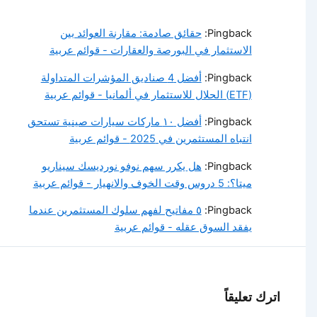
Pingback:
حقائق صادمة: مقارنة العوائد بين
الاستثمار في البورصة والعقارات - قوائم عربية
Pingback:
أفضل 4 صناديق المؤشرات المتداولة
(ETF) الحلال للاستثمار في ألمانيا - قوائم عربية
Pingback:
أفضل ١٠ ماركات سيارات صينية تستحق
انتباه المستثمرين في 2025 - قوائم عربية
Pingback:
هل يكرر سهم نوفو نورديسك سيناريو
ميتا؟: 5 دروس وقت الخوف والانهيار - قوائم عربية
Pingback:
٥ مفاتيح لفهم سلوك المستثمرين عندما
يفقد السوق عقله - قوائم عربية
اترك تعليقاً