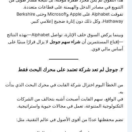
هذا التفوق لم يكن مجرد طفرة مؤقتة، بل نتيجة مسار طويل من
التنويع في مصادر الدخل والهيمنة على قطاعات متعددة.
تفوقت Alphabet على Apple وMicrosoft وحتى Berkshire
Hathaway، وكل ذلك دون إثارة ضجيج إعلامي كبير.
وبينما يركض السوق خلف الإثارة، تواصل Alphabet—بهذه النتائج
—إقناع المستثمرين أن
شراء سهم جوجل
لا يزال قرارًا مبنيًا على
أساس مالي قوي.
٢. جوجل لم تعد شركة تعتمد على محرك البحث فقط
من الخطأ اليوم اختزال شركة الفابت في محرك البحث الذي بدأت
به.
في الواقع، سهم الفابت أصبحت أشبه بتحالف من الشركات
التكنولوجية المتنوعة، تعمل في مجالات حيوية واستراتيجية.
تضم محفظتها عددًا من أقوى الأصول في عالم التقنية، مثل: