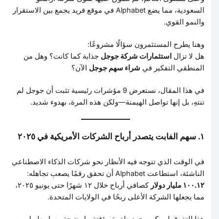
السعودية، مما يضع Alphabet في موقع فريد يجمع بين الاستقرار
والنمو القوي.
وهنا يطرح المستثمرون سؤالًا مشروعًا:
هل لا تزال
استثمارات شركة جوجل
جذابة كما كانت؟ وهل من
المنطقي التفكير في
شراء سهم جوجل
الآن؟
في هذا المقال، نستعرض 9 مؤشرات رئيسية تثبت أن جوجل لم
تنتهِ، بل إنها تواصل الهيمنة—ولكن هذه المرة، بهدوء شديد.
١. سهم الفابت يتصدر أرباح الشركات الأمريكية في ٢٠٢٥
في الوقت الذي تتوجه فيه الأنظار نحو شركات الذكاء الاصطناعي
الناشئة، استطاعت Alphabet أن تحقق رقمًا يصعب تجاهله:
١٠٠.١٢ مليار دولار
كصافي أرباح خلال ١٢ شهرًا حتى يونيو ٢٠٢٥،
مما يجعلها الشركة الأعلى ربحًا في الولايات المتحدة.