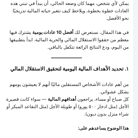
يمكن لأي شخص، مهما كان وضعه الحالي، أن يبدأ في تبني هذه
العادات خطوة بخطوة، ويلاحظ كيف تتغير حياته المالية تدريجيًا
نحو الأفضل.
في هذا المقال، نستعرض لك
أفضل 10 عادات يومية
يشترك فيها
معظم من حققوا الاستقلال المالي والحرية المالية. ابدأ بتطبيقها
من اليوم، ودع النتائج الرائعة تتكفل بالباقي.
١. تحديد الأهداف المالية اليومية لتحقيق الاستقلال المالي
من أهم عادات الأشخاص المستقلين ماليًا أنهم لا يعيشون يومهم
بشكل عشوائي.
كل صباح أو مساء، يراجعون
أهدافهم المالية
— سواء كانت قصيرة
الأجل (مثل ادخار ٥٠٠ يورو) أو طويلة الأجل (مثل التقاعد المبكر أو
شراء منزل بدون ديون).
هذا الوضوح يساعدهم على: