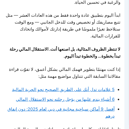
والرغبة في تحسين الحياة.
ابدأ اليوم بتطبيق عادة واحدة فقط من هذه العادات العشر — مثل
تتبع مصاريفك أو تخصيص وقت للدخل الجانبي — ومع الوقت
ستلاحظ تغيرًا ملموسًا في طريقة إدارتك لأموالك واتخاذك
للقرارات المالية.
لا تنتظر الظروف المثالية، بل اصنعها أنت. الاستقلال المالي رحلة
تبدأ بخطوة… والخطوة تبدأ اليوم.
إذا كنت مهتمًا بتطوير فهمك المالي بشكل أعمق، لا تفوّت قراءة
مقالاتنا السابقة التي تتناول مواضيع مهمة مثل:
5 علامات تدل أنك على الطريق الصحيح نحو الحرية المالية
6 أشياء يندم عليها من يؤجل رحلته نحو الاستقلال المالي
أفضل 9 أماكن سياحية مجانية في دبي لعام 2025: دون إنفاق
درهم