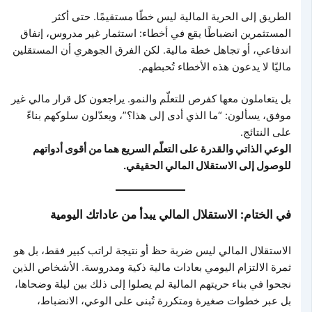
الطريق إلى الحرية المالية ليس خطًا مستقيمًا. حتى أكثر
المستثمرين انضباطًا يقع في أخطاء: استثمار غير مدروس، إنفاق
اندفاعي، أو تجاهل خطة مالية. لكن الفرق الجوهري أن المستقلين
ماليًا لا يدعون هذه الأخطاء تُحبطهم.
بل يتعاملون معها كفرص للتعلّم والنمو. يراجعون كل قرار مالي غير
موفق، يسألون: “ما الذي أدى إلى هذا؟”، ويعدّلون سلوكهم بناءً
على النتائج.
الوعي الذاتي والقدرة على التعلّم السريع هما من أقوى أدواتهم
للوصول إلى الاستقلال المالي الحقيقي.
في الختام: الاستقلال المالي يبدأ من عاداتك اليومية
الاستقلال المالي ليس ضربة حظ أو نتيجة لراتب كبير فقط، بل هو
ثمرة الالتزام اليومي بعادات مالية ذكية ومدروسة. الأشخاص الذين
نجحوا في بناء حريتهم المالية لم يصلوا إلى ذلك بين ليلة وضحاها،
بل عبر خطوات صغيرة ومتكررة تُبنى على الوعي، الانضباط،