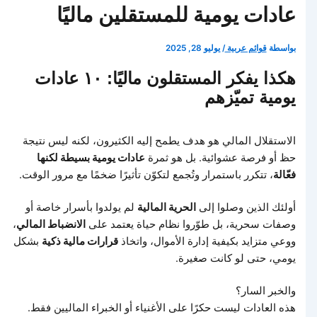
عادات يومية للمستقلين ماليًا
بواسطة
قوائم عربية
/
يوليو 28, 2025
هكذا يفكر المستقلون ماليًا: ١٠ عادات
يومية تميّزهم
الاستقلال المالي هو هدف يطمح إليه الكثيرون، لكنه ليس نتيجة
حظ أو فرصة عشوائية. بل هو ثمرة
عادات يومية بسيطة لكنها
فعّالة
، تتكرر باستمرار وتُجمع لتكوّن تأثيرًا ضخمًا مع مرور الوقت.
أولئك الذين وصلوا إلى
الحرية المالية
لم يولدوا بأسرار خاصة أو
وصفات سحرية، بل طوّروا نظام حياة يعتمد على
الانضباط المالي
،
ووعي متزايد بكيفية إدارة الأموال، واتخاذ
قرارات مالية ذكية
بشكل
يومي، حتى لو كانت صغيرة.
والخبر السار؟
هذه العادات ليست حكرًا على الأغنياء أو الخبراء الماليين فقط.