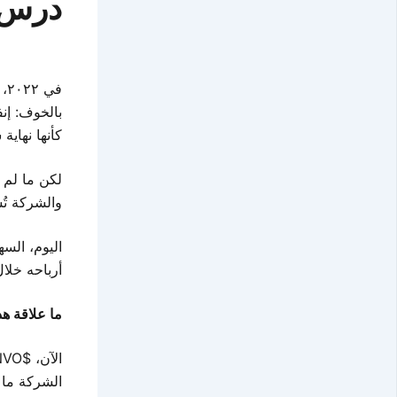
درس من
في ٢٠٢٢، سقط سهم
بالخوف: إن
كأنها نهاية
لكن ما لم ي
والشركة تُ
اليوم، الس
أرباحه خلال أق
ما علاقة هذ