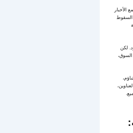
 الأخبار
 السقوط
عقود. لكن
 السوق،
، تشاؤم،
عناوين،
يع.
: