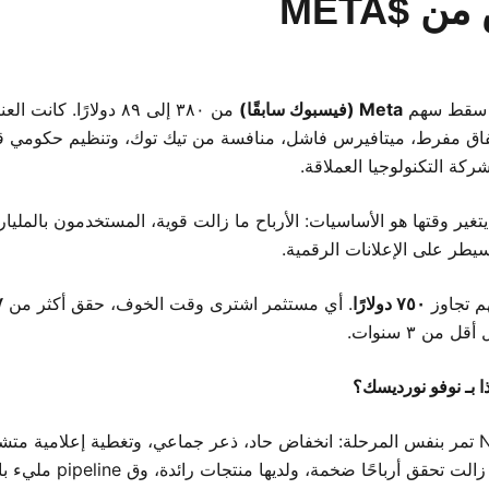
 $META
Meta (فيسبوك سابقًا)
من ٣٨٠ إلى ٨٩ دولارًا. كانت
فاق مفرط، ميتافيرس فاشل، منافسة من تيك توك، وتنظيم حكومي قا
 شركة التكنولوجيا العملاقة.
تغير وقتها هو الأساسيات: الأرباح ما زالت قوية، المستخدمون بالمليار
سيطر على الإعلانات الرقمية.
هم تجاوز
٧٥٠ دولارًا
. أي مستثمر اشترى وقت الخوف، حقق أكثر من
٧ أ
ل من ٣ سنوات.
ا بـ نوفو نورديسك؟
الآن، $NVO تمر بنفس المرحلة: انخفاض حاد، ذعر جماعي، وتغطية إعلامية مت
الشركة ما زالت تحقق أرباحًا ضخمة، ولديها