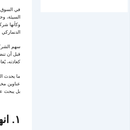
في السوق، 
السيئة، وخ
وكأنها شرك
الدنماركي ا
قبل أن تنض
كعادته، يُع
ما يحدث ال
عناوين مخيف
بل يبحث عن
١. ا