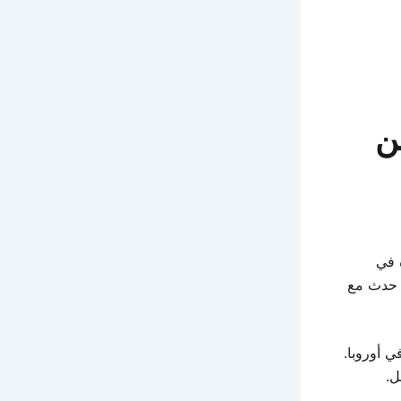
من
 في
ا حدث مع
ي أوروبا.
ل.