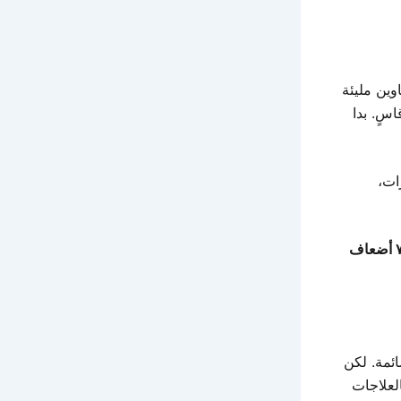
 العناوين مليئة
سٍ. بدا
ات،
ضعاف
شائمة. لكن
 منتجات رائدة، وق pipeline مليء بالعلاجات