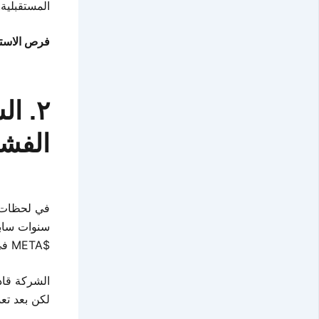
المستقبلية.
فرص الاست
٢. ا
الفش
في لحظات ا
سنوات سابق
$META في ٢٠٢٢، وها هو يتكرر اليوم مع
الشركة قاد
لكن بعد تع