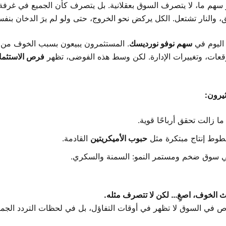
ر سهم ما، لا يتصرف السوق بعقلانية. بل يتصرف كأن الجميع في غرفة
، والنار تشتعل. الكل يركض نحو الخروج، حتى ولو لم يرَ الدخان بنفس
 اليوم في
سهم نوفو نورديسك
. المستثمرون يبيعون بسبب الخوف من 
وقعات، وتغييرات الإدارة. لكن وسط هذه الفوضى، تظهر
فرص الاستثما
ثيرون:
ا زالت تحقق أرباحًا قوية.
طوط إنتاج مبتكرة مثل
حبوب الأميكريتين
القادمة.
 سوق ضخم ومستمر النمو: السمنة والسكري.
ث الخوف، اصغِ… لكن لا تتصرف مثله.
 في السوق لا تظهر في أوقات التفاؤل، بل في لحظات التردد الجم