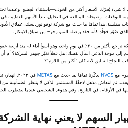
لا شيء يُحرّك الأسعار أكثر من الخوف—باستثناء الجشع. وعندما تجتمع
يبة التوقعات، وصيحات المبالغة في التحليل، تبدأ الأسهم العظيمة في
ات مفلسة. هذا تمامًا ما حدث مع شركة نوفو نورديسك، عملاق الأدوية
لذي صُوّر فجأة كأنه فقد بوصلة النمو وخرج من سباق الابتكار.
سهم الشركة تراجع بأكثر من ٢٠٪ في يومٍ واحد، وهو أسوأ أداء له منذ أربعة 
م إلى موجة الذعر، اسأل نفسك: هل فعلاً تغيّر جوهر الشركة؟ أم أن
اقب النجاح السابق لأنه كان “أكثر من اللازم”؟
يوم مع
$NVO
يذكّرنا تمامًا بما حدث مع
$META
في ٢٠٢٢. انهيار
ة… ثم انتعاش مذهل لاحقًا. المستثمر الذكي لا ينتظر الطمأنينة من ال
ها في الأرقام، في التاريخ، وفي هدوءه الشخصي عندما يضطرب الجم
نهيار السهم لا يعني نهاية الشركة