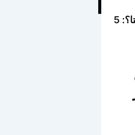
هل يكرر سهم نوفو نورديسك سيناريو ميتا؟: 5