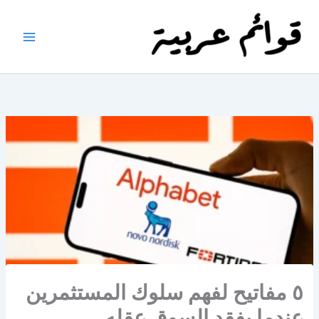
خطي
لى
لمحتوى
٥ مفاتيح لفهم سلوك المستثمرين
عندما يفقد السوق عقله