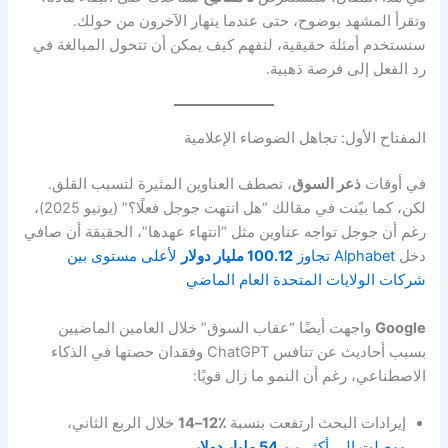
وتقرأ المشهد بوضوح، حتى عندما ينهار الآخرون من حولك.
سنستخدم أمثلة حقيقية، لنفهم كيف يمكن أن تتحول المبالغة في
رد الفعل إلى فرصة ذهبية.
المفتاح الأول: تجاهل الضوضاء الإعلامية
في أوقات
ذعر السوق
، تصطف العناوين المثيرة لتسبب القلق.
لكن، كما بيّنت في مقالك “هل انتهت جوجل فعلًا؟” (يونيو 2025)،
رغم أن جوجل تواجه عناوين مثل “انتهاء عهدها”، الحقيقة أن صافي
دخل
Alphabet تجاوز
100.12 مليار دولار
لأعلى مستوى بين
شركات الولايات المتحدة العام الماضي
Google
واجهت أيضًا “عقاب السوق” خلال العامين الماضيين
بسبب أحاديث عن تنافس ChatGPT وفقدان حصتها في الذكاء
الاصطناعي، رغم أن النمو ما زال قويًا:
إيرادات البحث ارتفعت بنسبة
٪12–14
خلال الربع الثاني،
ووصلت إلى أكثر من
54 مليار دولار