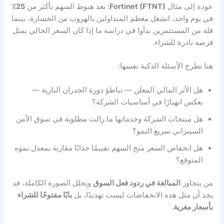
عودة إلى مثال
Fortinet (FTNT)
: بعد هبوط السهم بأكثر من
25٪
في يوم واحد، انشغل معظم المتداولين بالهروب من الخسارة، بينما
قلة من المستثمرين بدأوا في دراسة ما إذا كان السعر الحالي يمثل
فرصة نادرة للشراء.
هنا تطرح الأسئلة الذكية نفسها:
هل الأثر المالي المعلن — تباطؤ دورة الجدران النارية —
يعكس انهيارًا في أساسيات الشركة؟
هل منتجات الشركة وخدماتها ما زالت مطلوبة في سوق الأمن
السيبراني سريع النمو؟
هل انخفاض السعر منح السهم تقييمًا جذابًا مقارنة بمعدل نموه
المتوقع؟
من يتجاوز
المبالغة في ردود فعل السوق
ويحلل الصورة الكاملة، قد
يجد أن مثل هذه الانخفاضات ليست تهديدًا، بل
بابًا مفتوحًا للشراء
بأسعار مغرية
.