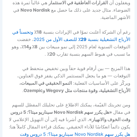
ويغفلون أن
القرارات العاطفية في الاستثمار
هي غالباً ثمرة هذه
الضوضاء. مثال جديد على ذلك ما حصل مع
Novo Nordisk
في
الأشهر الماضية.
رغم أن الشركة أعلنت نموًا في الإيرادات بنسبة
18٪
وتحسناً في
الأرباح التشغيلية بنسبة
29٪
للنصف الأول من 2025
، خفضت
التوقعات السنوية لعام 2025 إلى نمو مبيعات بين
8٪ و14٪
، وهو
ما تسبب في هبوط السهم بنسبة تقارب
20٪
.
هذا المزيج — بين أرقام قوية حقاً وبين تخفيض متحفظ في
التوقعات — هو ما يجعل المستثمر الذكي يقفز فوق العناوين،
ويركّز على الأساسيات الفعلية:
النمو الحقيقي في المبيعات،
الأرباح التشغيلية، وقوة منتجات مثل Wegovy وOzempic
.
ومن تجربتك القيّمة، يمكنك الاطلاع على تحليلك المفصّل للسهم
في مقال
«هل يكرر سهم Novo Nordisk سيناريو ميتا؟: 5 دروس
وقت الخوف والانهيار»
، الذي أشرنا فيه إلى أن التهويل الإعلامي لا
يكون دائماً انعكاسًا للأداء الحقيقي. يمكنك قراءة المقال كاملاً هنا:
هل يكرر سهم Novo Nordisk سيناريو ميتا؟: 5 دروس وقت