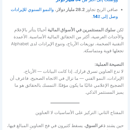
صافي الربح تجاوز
28.2 مليار دولار
،
والنمو السنوي للإيرادات
وصل إلى
٪14
.
لكن
سلوك المستثمرين في الأسواق المالية
أحيانًا يتأثر بالإعلام
والأحداث العرضية، أكثر من الحقائق المالية الأساسية. الأعمدة
التقنية الضخمة، توزيعات الأرباح، وتنوع الإيرادات لدى Alphabet
تجعلها قوية ومتماسكة.
النصيحة العملية:
لا تدع العناوين تسرق قرارك. إذا كانت البيانات — الأرباح،
الإيرادات، النمو الفني — ما تزال في الاتجاه الصحيح، فاعرف أن
الضجيج الإعلامي غالبًا ما يكون مؤقتًا. التمسك بالحقائق هو ما
يميز المستثمر الذكي.
المفتاح الثاني: التركيز على الأساسيات لا العناوين
حين يشتد
ذعر السوق
، يسقط كثيرون في فخ العناوين المبالغ فيها،