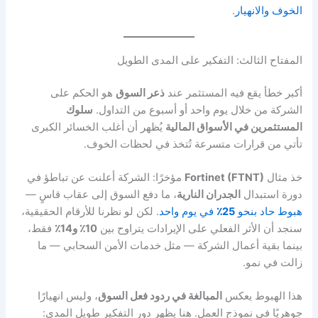
الخوف والانهيار
.
المفتاح الثالث: التفكير على المدى الطويل
أكبر خطأ يقع فيه المستثمر عند
ذعر السوق
هو الحكم على
الشركة من خلال يوم واحد أو أسبوع من التداول.
سلوك
المستثمرين في الأسواق المالية
يُظهر أن أغلب الخسائر الكبرى
تأتي من قرارات متسرعة تُتخذ في لحظات الخوف.
خذ مثال
Fortinet (FTNT)
مؤخرًا: الشركة أعلنت عن تباطؤ في
دورة استبدال
الجدران النارية
، ما دفع السوق إلى عقاب قاسٍ —
هبوط حاد بنحو
25٪
في يوم واحد
. لكن لو نظرنا للأرقام الحقيقية،
سنجد أن الأثر الفعلي على الإيرادات يتراوح بين
10٪ و14٪
فقط،
بينما بقية أعمال الشركة — مثل خدمات الأمن السحابي — ما
زالت في نمو.
هذا الهبوط يعكس
المبالغة في ردود فعل السوق
، وليس انهيارًا
جوهريًا في نموذج العمل. هنا يظهر دور التفكير طويل المدى: