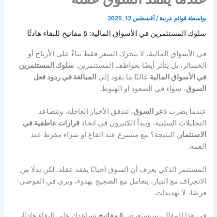
بواسطة
قوائم عربية
/
أغسطس 12, 2025
سلوك المستثمرين في الأسواق المالية: ٥ مفاتيح للبقاء هادئًا
في الأسواق المالية، لا يتحرك السعر فقط بناءً على الأرباح أو
الخسائر، بل يتأثر أيضًا بعواطف المستثمرين.
سلوك المستثمرين
في الأسواق المالية
غالبًا ما يقود إلى
المبالغة في ردود فعل
السوق
، سواء في الصعود أو الهبوط.
عندما يضرب
ذعر السوق
، تتدفق الأخبار العاجلة، وتتصاعد
التحليلات السلبية، ويبدأ الكثيرون في اتخاذ
قرارات عاطفية في
الاستثمار
. النتيجة؟ بيع متسرع عند القاع أو شراء مفرط عند
القمة.
المستثمر الذكي يعرف أن السوق أحيانًا يفقد عقله. لكن بدلًا من
الانجراف مع التيار، يتعامل مع الضجيج بهدوء، ويرى في الفوضى
فرصًا، لا تهديدات.
في هذا المقال، سنستعرض
٥ مفاتيح
تساعدك على البقاء هادئًا،