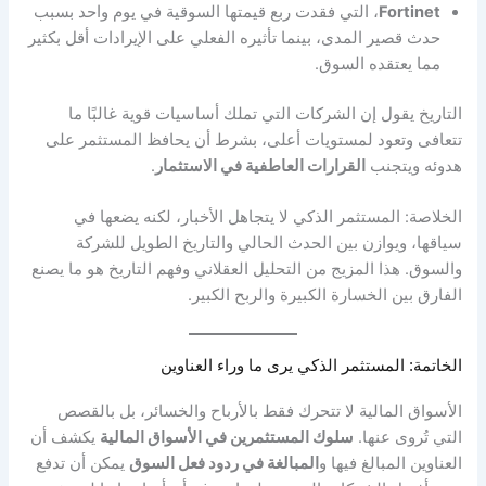
Fortinet
، التي فقدت ربع قيمتها السوقية في يوم واحد بسبب
حدث قصير المدى، بينما تأثيره الفعلي على الإيرادات أقل بكثير
مما يعتقده السوق.
التاريخ يقول إن الشركات التي تملك أساسيات قوية غالبًا ما
تتعافى وتعود لمستويات أعلى، بشرط أن يحافظ المستثمر على
هدوئه ويتجنب
القرارات العاطفية في الاستثمار
.
الخلاصة: المستثمر الذكي لا يتجاهل الأخبار، لكنه يضعها في
سياقها، ويوازن بين الحدث الحالي والتاريخ الطويل للشركة
والسوق. هذا المزيج من التحليل العقلاني وفهم التاريخ هو ما يصنع
الفارق بين الخسارة الكبيرة والربح الكبير.
الخاتمة: المستثمر الذكي يرى ما وراء العناوين
الأسواق المالية لا تتحرك فقط بالأرباح والخسائر، بل بالقصص
التي تُروى عنها.
سلوك المستثمرين في الأسواق المالية
يكشف أن
العناوين المبالغ فيها و
المبالغة في ردود فعل السوق
يمكن أن تدفع