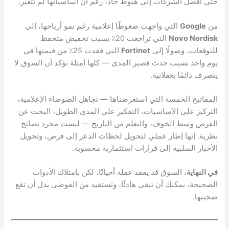
حتى أفضل الشركات إلى هبوط حاد، رغم أن أساسياتها لم تتغير.
من
Google
التي واجهت ضغوطًا إعلامية رغم نمو أرباحها، إلى
Novo Nordisk
التي تراجعت 20٪ بسبب تخفيض متحفظ
للتوقعات، وصولًا إلى
Fortinet
التي فقدت 25٪ من قيمتها في
يوم واحد بسبب حدث قصير المدى — كلها أمثلة تؤكد أن السوق لا
يتصرف دائمًا بعقلانية.
المفاتيح الخمسة التي استعرضناها — تجاهل الضوضاء الإعلامية،
التركيز على الأساسيات، التفكير على المدى الطويل، البحث عن
الفرص وسط الخوف، والتعلم من التاريخ — ليست مجرد نصائح
نظرية. إنها إطار عملي لتحويل لحظات الذعر إلى فرص، وتحويل
الأخبار السلبية إلى قرارات استثمارية محسوبة.
في النهاية
، السوق قد يفقد عقله أحيانًا، لكن بامتلاك الأدوات
الصحيحة، يمكنك أن تبقى هادئًا، وتستفيد من الفوضى بدل أن تقع
ضحيتها.